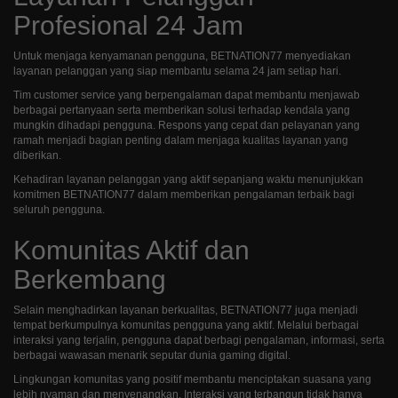
Profesional 24 Jam
Untuk menjaga kenyamanan pengguna, BETNATION77 menyediakan
layanan pelanggan yang siap membantu selama 24 jam setiap hari.
Tim customer service yang berpengalaman dapat membantu menjawab
berbagai pertanyaan serta memberikan solusi terhadap kendala yang
mungkin dihadapi pengguna. Respons yang cepat dan pelayanan yang
ramah menjadi bagian penting dalam menjaga kualitas layanan yang
diberikan.
Kehadiran layanan pelanggan yang aktif sepanjang waktu menunjukkan
komitmen BETNATION77 dalam memberikan pengalaman terbaik bagi
seluruh pengguna.
Komunitas Aktif dan
Berkembang
Selain menghadirkan layanan berkualitas, BETNATION77 juga menjadi
tempat berkumpulnya komunitas pengguna yang aktif. Melalui berbagai
interaksi yang terjalin, pengguna dapat berbagi pengalaman, informasi, serta
berbagai wawasan menarik seputar dunia gaming digital.
Lingkungan komunitas yang positif membantu menciptakan suasana yang
lebih nyaman dan menyenangkan. Interaksi yang terbangun tidak hanya