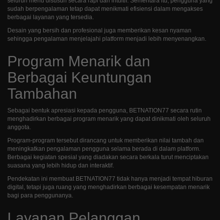
seluruh menu disusun secara rapi dan intuitif. Sementara itu, pengguna yang
sudah berpengalaman tetap dapat menikmati efisiensi dalam mengakses
berbagai layanan yang tersedia.
Desain yang bersih dan profesional juga memberikan kesan nyaman
sehingga pengalaman menjelajahi platform menjadi lebih menyenangkan.
Program Menarik dan
Berbagai Keuntungan
Tambahan
Sebagai bentuk apresiasi kepada pengguna, BETNATION77 secara rutin
menghadirkan berbagai program menarik yang dapat dinikmati oleh seluruh
anggota.
Program-program tersebut dirancang untuk memberikan nilai tambah dan
meningkatkan pengalaman pengguna selama berada di dalam platform.
Berbagai kegiatan spesial yang diadakan secara berkala turut menciptakan
suasana yang lebih hidup dan interaktif.
Pendekatan ini membuat BETNATION77 tidak hanya menjadi tempat hiburan
digital, tetapi juga ruang yang menghadirkan berbagai kesempatan menarik
bagi para penggunanya.
Layanan Pelanggan