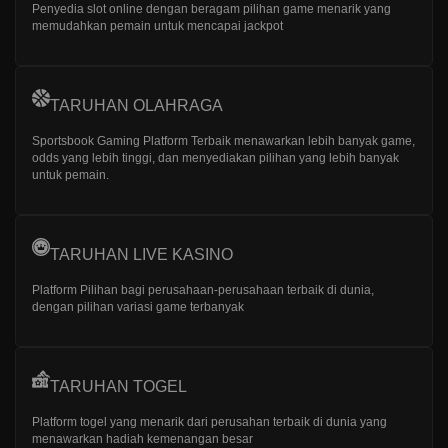
Penyedia slot online dengan beragam pilihan game menarik yang
memudahkan pemain untuk mencapai jackpot
TARUHAN OLAHRAGA
Sportsbook Gaming Platform Terbaik menawarkan lebih banyak game,
odds yang lebih tinggi, dan menyediakan pilihan yang lebih banyak
untuk pemain.
TARUHAN LIVE KASINO
Platform Pilihan bagi perusahaan-perusahaan terbaik di dunia,
dengan pilihan variasi game terbanyak
TARUHAN TOGEL
Platform togel yang menarik dari perusahan terbaik di dunia yang
menawarkan hadiah kemenangan besar