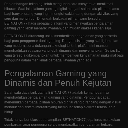
Perkembangan teknologi telah mengubah cara masyarakat menikmati
hiburan. Saat ini, platform gaming digital menjadi salah satu pilihan utama
bagi banyak orang yang ingin mengisi waktu luang dengan aktivitas yang
seru dan menghibur. Di tengah berbagai pilihan yang tersedia,
BETNATION77 hadir sebagai platform yang menawarkan pengalaman
gaming yang lebih menarik, nyaman, dan mudah diakses kapan saja.
BETNATION77 dirancang untuk memberikan pengalaman yang berbeda
bagi para penggemar dunia gaming. Dengan sistem yang stabil, tampilan
yang modern, serta dukungan teknologi terkini, platform ini mampu
menghadirkan suasana yang lebih dinamis dan menyenangkan. Setiap fitur
yang tersedia dikembangkan untuk memberikan kenyamanan maksimal bagi
pengguna dalam menikmati berbagai layanan yang ada.
Pengalaman Gaming yang
Dinamis dan Penuh Kejutan
Salah satu daya tarik utama BETNATION77 adalah kemampuannya
menghadirkan pengalaman gaming yang dinamis. Pengguna dapat
menemukan berbagai pilihan hiburan digital yang dirancang dengan visual
menarik dan sistem interaktif yang membuat setiap aktivitas terasa lebih
hidup.
Tidak hanya berfokus pada tampilan, BETNATION77 juga terus melakukan
pembaruan agar pengguna selalu mendapatkan pengalaman terbaru.