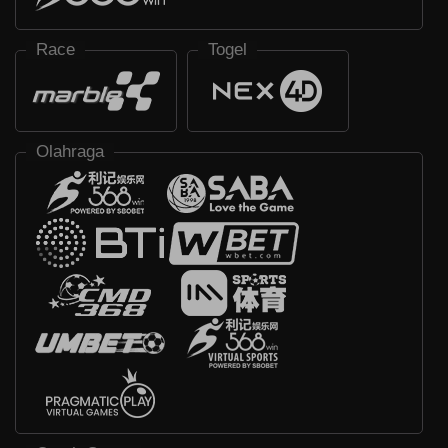
Race
Togel
Olahraga