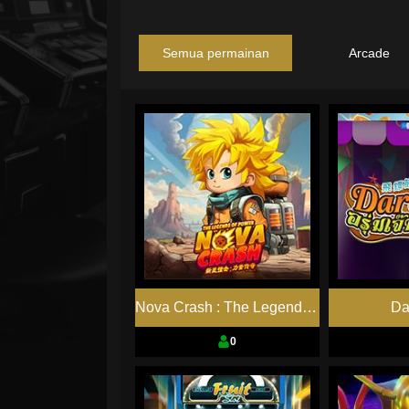
Semua permainan
Arcade
Nova Crash : The Legends of Power
Da
0