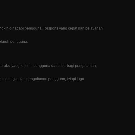
ngkin dihadapi pengguna. Respons yang cepat dan pelayanan
eluruh pengguna.
eraksi yang terjalin, pengguna dapat berbagi pengalaman,
ya meningkatkan pengalaman pengguna, tetapi juga