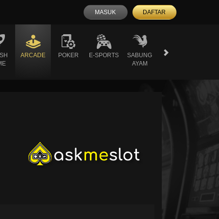
MASUK
DAFTAR
SH
ARCADE
POKER
E-SPORTS
SABUNG
PROMOSI
ME
AYAM