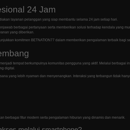
sional 24 Jam
an layanan pelanggan yang siap membantu selama 24 jam setiap hari.
njawab berbagai pertanyaan serta memberikan solusi terhadap kendala yang mu
yanan yang diberikan.
enunjukkan komitmen BETNATION77 dalam memberikan pengalaman terbaik bagi s
kembang
enjadi tempat berkumpulnya komunitas pengguna yang aktif. Melalui berbagai int
g digital.
sana yang lebih nyaman dan menyenangkan. Interaksi yang terbangun tidak han
n berbagai fitur modern serta pengalaman hiburan yang dinamis dan menarik.
kses melalui smartphone?