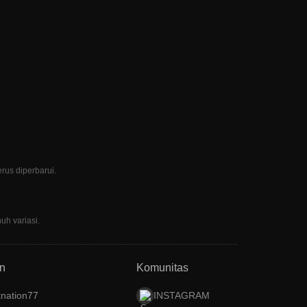
us diperbarui.
uh variasi.
n
Komunitas
tnation77
INSTAGRAM