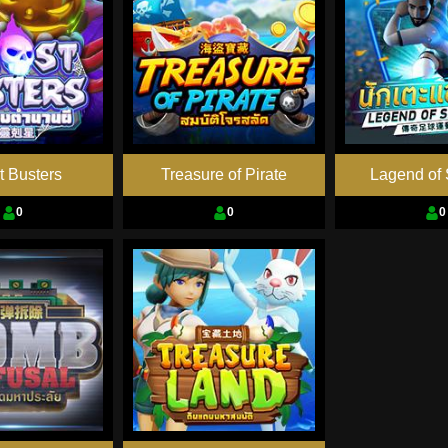
t Busters
Treasure of Pirate
Lagend of 
0
0
0