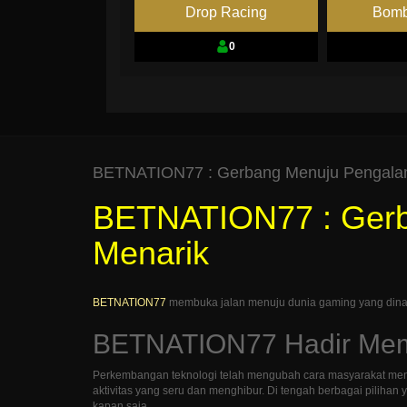
Drop Racing
Bomb
0
BETNATION77 : Gerbang Menuju Pengalam
BETNATION77 : Gerb
Menarik
BETNATION77
membuka jalan menuju dunia gaming yang dina
BETNATION77 Hadir Mem
Perkembangan teknologi telah mengubah cara masyarakat menikm
aktivitas yang seru dan menghibur. Di tengah berbagai pilih
kapan saja.