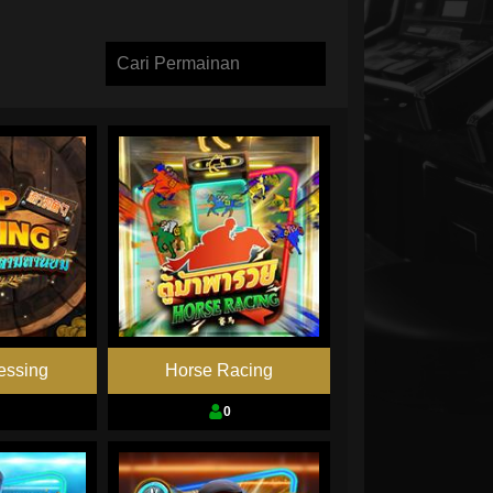
essing
Horse Racing
0