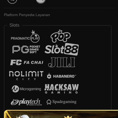
Platform Penyedia Layanan
Slots