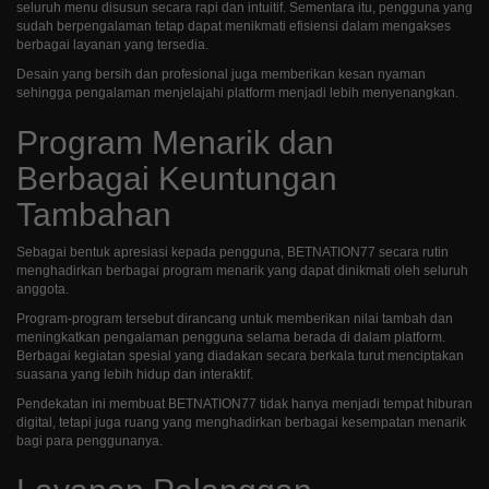
seluruh menu disusun secara rapi dan intuitif. Sementara itu, pengguna yang
sudah berpengalaman tetap dapat menikmati efisiensi dalam mengakses
berbagai layanan yang tersedia.
Desain yang bersih dan profesional juga memberikan kesan nyaman
sehingga pengalaman menjelajahi platform menjadi lebih menyenangkan.
Program Menarik dan
Berbagai Keuntungan
Tambahan
Sebagai bentuk apresiasi kepada pengguna, BETNATION77 secara rutin
menghadirkan berbagai program menarik yang dapat dinikmati oleh seluruh
anggota.
Program-program tersebut dirancang untuk memberikan nilai tambah dan
meningkatkan pengalaman pengguna selama berada di dalam platform.
Berbagai kegiatan spesial yang diadakan secara berkala turut menciptakan
suasana yang lebih hidup dan interaktif.
Pendekatan ini membuat BETNATION77 tidak hanya menjadi tempat hiburan
digital, tetapi juga ruang yang menghadirkan berbagai kesempatan menarik
bagi para penggunanya.