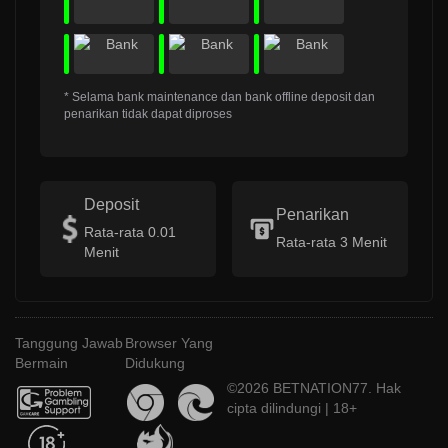
* Selama bank maintenance dan bank offline deposit dan
penarikan tidak dapat diproses
Deposit
Penarikan
Rata-rata 0.01
Rata-rata 3 Menit
Menit
Tanggung Jawab
Browser Yang
Bermain
Didukung
©2026 BETNATION77. Hak
cipta dilindungi | 18+