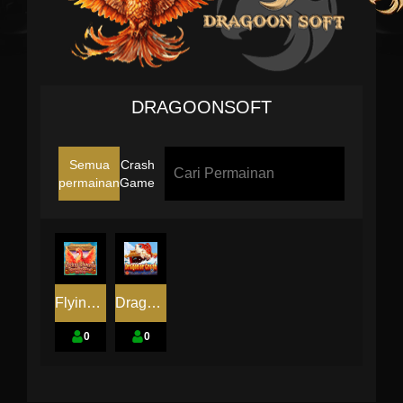
DRAGOONSOFT
Semua
Crash
permainan
Game
Flying Phoenix
Dragon or Crash
0
0