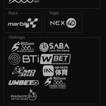
Race
Togel
Olahraga