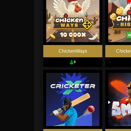
ChickenWays
Chicke
0