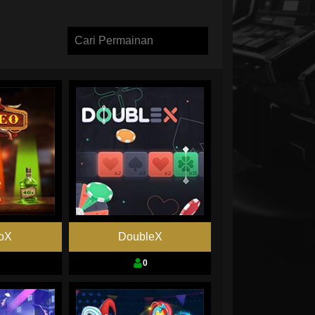
oX
DoubleX
0