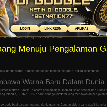
LOGIN
LINK RESMI
APLIKASI
an Gaming yang Lebih Menarik
ang Menuju Pengalaman Ga
mis, penuh warna, dan menghadirkan momen menarik di setiap kesempatan.
bawa Warna Baru Dalam Dunia G
ati hiburan. Saat ini, platform gaming digital menjadi salah satu pilihan utama
an yang tersedia, BETNATION77 hadir sebagai platform yang menawarkan pengala
eda bagi para penggemar dunia gaming. Dengan sistem yang stabil, tampilan yan