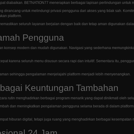
dapat diabaikan. BETNATION77 menerapkan berbagai lapisan perlindungan untuk
g dirancang untuk melindungi privasi pengguna dari akses yang tidak sah. Komit
an platform.
 memastikan seluruh layanan berjalan dengan baik dan tetap aman digunakan dala
Ramah Pengguna
n konsep modern dan mudah digunakan. Navigasi yang sederhana memungkinka
epat karena seluruh menu disusun secara rapi dan intuitif. Sementara itu, pengg
yaman sehingga pengalaman menjelajahi platform menjadi lebih menyenangkan.
rbagai Keuntungan Tambahan
ra rutin menghadirkan berbagai program menarik yang dapat dinikmati oleh selu
ambah dan meningkatkan pengalaman pengguna selama berada di dalam platform. B
pat hiburan digital, tetapi juga ruang yang menghadirkan berbagai kesempatan 
sional 24 Jam