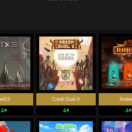
JetX3
Crash Duel X
Rode
0
0
0