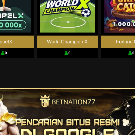
opelX
World Champion X
Fortune 
0
0
0