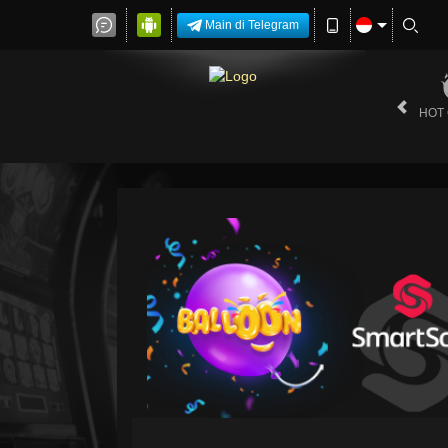
Main di Telegram
HOT