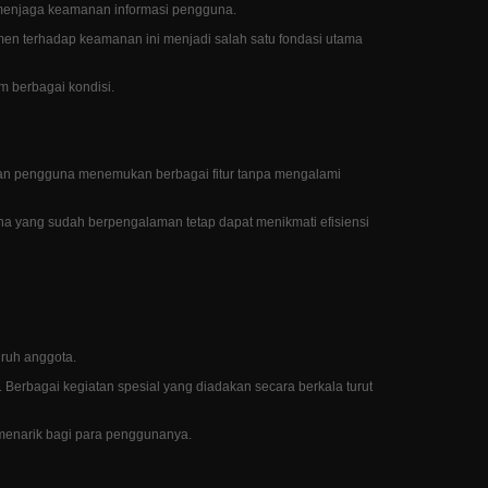
 menjaga keamanan informasi pengguna.
men terhadap keamanan ini menjadi salah satu fondasi utama
m berbagai kondisi.
n pengguna menemukan berbagai fitur tanpa mengalami
una yang sudah berpengalaman tetap dapat menikmati efisiensi
ruh anggota.
erbagai kegiatan spesial yang diadakan secara berkala turut
menarik bagi para penggunanya.