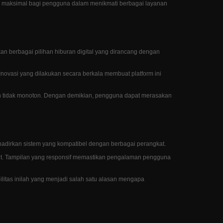
 maksimal bagi pengguna dalam menikmati berbagai layanan
erbagai pilihan hiburan digital yang dirancang dengan
ovasi yang dilakukan secara berkala membuat platform ini
dan tidak monoton. Dengan demikian, pengguna dapat merasakan
adirkan sistem yang kompatibel dengan berbagai perangkat.
umit. Tampilan yang responsif memastikan pengalaman pengguna
litas inilah yang menjadi salah satu alasan mengapa