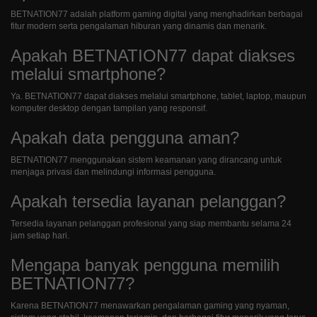
BETNATION77 adalah platform gaming digital yang menghadirkan berbagai
fitur modern serta pengalaman hiburan yang dinamis dan menarik.
Apakah BETNATION77 dapat diakses
melalui smartphone?
Ya. BETNATION77 dapat diakses melalui smartphone, tablet, laptop, maupun
komputer desktop dengan tampilan yang responsif.
Apakah data pengguna aman?
BETNATION77 menggunakan sistem keamanan yang dirancang untuk
menjaga privasi dan melindungi informasi pengguna.
Apakah tersedia layanan pelanggan?
Tersedia layanan pelanggan profesional yang siap membantu selama 24
jam setiap hari.
Mengapa banyak pengguna memilih
BETNATION77?
Karena BETNATION77 menawarkan pengalaman gaming yang nyaman,