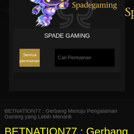
SPADE GAMING
Semua
permainan
BETNATION77 : Gerbang Menuju Pengalaman
Gaming yang Lebih Menarik
BETNATION77 : Gerbang