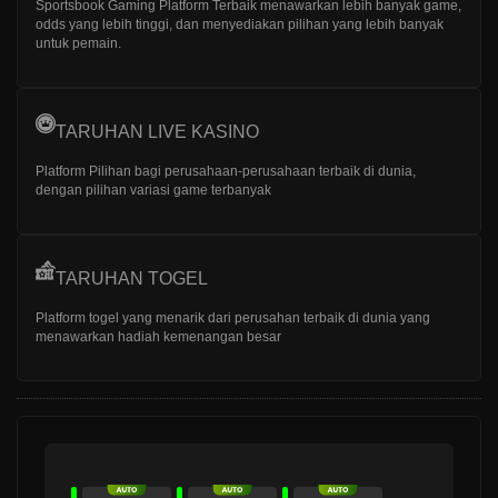
Sportsbook Gaming Platform Terbaik menawarkan lebih banyak game,
odds yang lebih tinggi, dan menyediakan pilihan yang lebih banyak
untuk pemain.
TARUHAN LIVE KASINO
Platform Pilihan bagi perusahaan-perusahaan terbaik di dunia,
dengan pilihan variasi game terbanyak
TARUHAN TOGEL
Platform togel yang menarik dari perusahan terbaik di dunia yang
menawarkan hadiah kemenangan besar