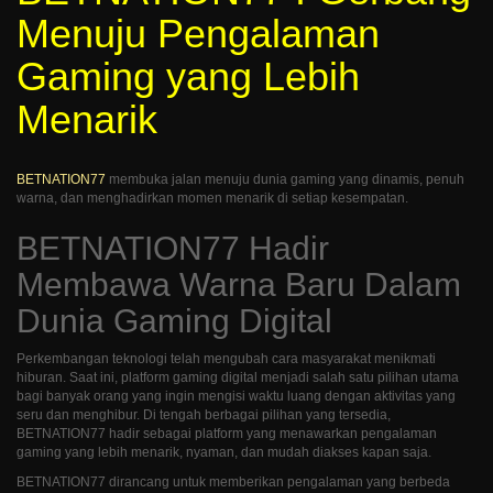
Menuju Pengalaman
Gaming yang Lebih
Menarik
BETNATION77
membuka jalan menuju dunia gaming yang dinamis, penuh
warna, dan menghadirkan momen menarik di setiap kesempatan.
BETNATION77 Hadir
Membawa Warna Baru Dalam
Dunia Gaming Digital
Perkembangan teknologi telah mengubah cara masyarakat menikmati
hiburan. Saat ini, platform gaming digital menjadi salah satu pilihan utama
bagi banyak orang yang ingin mengisi waktu luang dengan aktivitas yang
seru dan menghibur. Di tengah berbagai pilihan yang tersedia,
BETNATION77 hadir sebagai platform yang menawarkan pengalaman
gaming yang lebih menarik, nyaman, dan mudah diakses kapan saja.
BETNATION77 dirancang untuk memberikan pengalaman yang berbeda