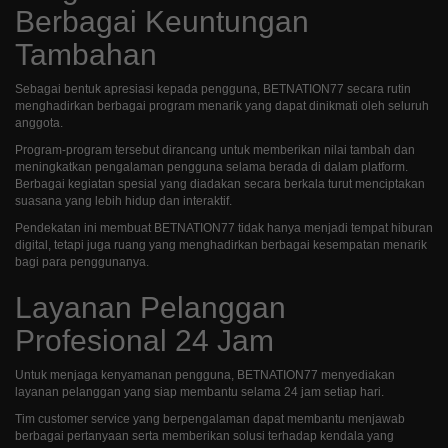
Berbagai Keuntungan
Tambahan
Sebagai bentuk apresiasi kepada pengguna, BETNATION77 secara rutin
menghadirkan berbagai program menarik yang dapat dinikmati oleh seluruh
anggota.
Program-program tersebut dirancang untuk memberikan nilai tambah dan
meningkatkan pengalaman pengguna selama berada di dalam platform.
Berbagai kegiatan spesial yang diadakan secara berkala turut menciptakan
suasana yang lebih hidup dan interaktif.
Pendekatan ini membuat BETNATION77 tidak hanya menjadi tempat hiburan
digital, tetapi juga ruang yang menghadirkan berbagai kesempatan menarik
bagi para penggunanya.
Layanan Pelanggan
Profesional 24 Jam
Untuk menjaga kenyamanan pengguna, BETNATION77 menyediakan
layanan pelanggan yang siap membantu selama 24 jam setiap hari.
Tim customer service yang berpengalaman dapat membantu menjawab
berbagai pertanyaan serta memberikan solusi terhadap kendala yang