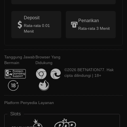
Deposit
Penarikan
Rata-rata 0.01
Rata-rata 3 Menit
Menit
Tanggung Jawab
Browser Yang
Bermain
Didukung
©2026 BETNATION77. Hak
cipta dilindungi | 18+
Platform Penyedia Layanan
Slots