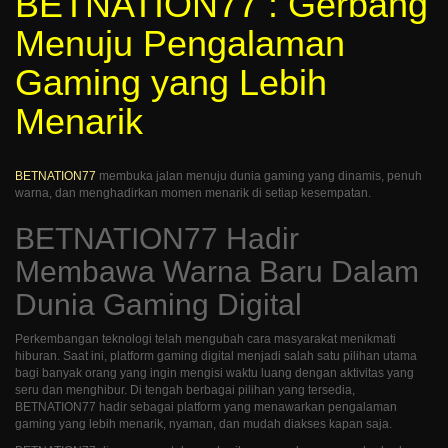
BETNATION77 : Gerbang
Menuju Pengalaman
Gaming yang Lebih
Menarik
BETNATION77
membuka jalan menuju dunia gaming yang dinamis, penuh
warna, dan menghadirkan momen menarik di setiap kesempatan.
BETNATION77 Hadir
Membawa Warna Baru Dalam
Dunia Gaming Digital
Perkembangan teknologi telah mengubah cara masyarakat menikmati
hiburan. Saat ini, platform gaming digital menjadi salah satu pilihan utama
bagi banyak orang yang ingin mengisi waktu luang dengan aktivitas yang
seru dan menghibur. Di tengah berbagai pilihan yang tersedia,
BETNATION77 hadir sebagai platform yang menawarkan pengalaman
gaming yang lebih menarik, nyaman, dan mudah diakses kapan saja.