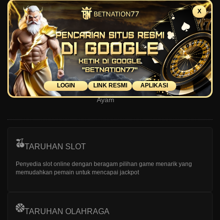
Olahraga
X
Crash
Game
Arcade
Poker
E-Sports
LOGIN
LINK RESMI
APLIKASI
Sabung
Ayam
TARUHAN SLOT
Penyedia slot online dengan beragam pilihan game menarik yang
memudahkan pemain untuk mencapai jackpot
TARUHAN OLAHRAGA