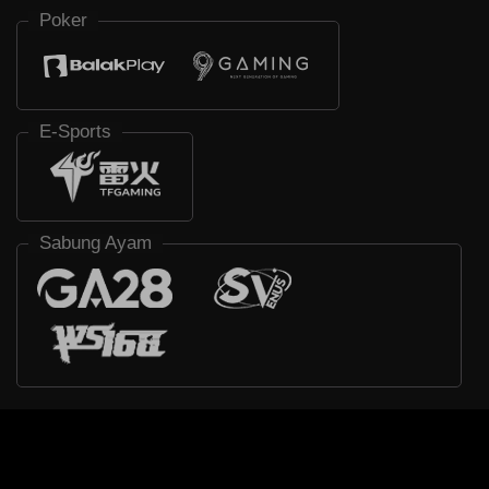
Poker
E-Sports
Sabung Ayam