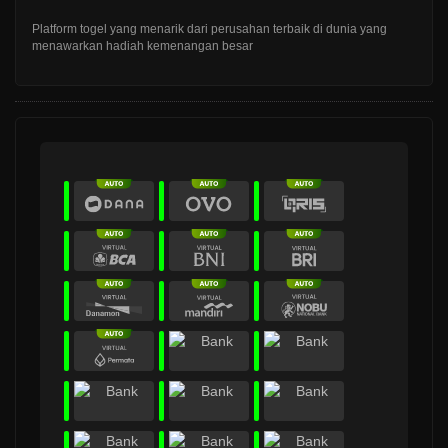
Platform togel yang menarik dari perusahan terbaik di dunia yang
menawarkan hadiah kemenangan besar