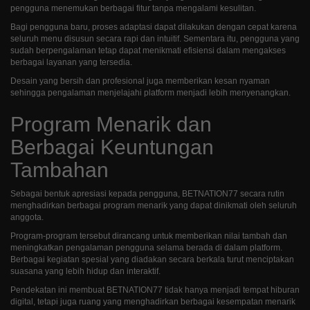
pengguna menemukan berbagai fitur tanpa mengalami kesulitan.
Bagi pengguna baru, proses adaptasi dapat dilakukan dengan cepat karena
seluruh menu disusun secara rapi dan intuitif. Sementara itu, pengguna yang
sudah berpengalaman tetap dapat menikmati efisiensi dalam mengakses
berbagai layanan yang tersedia.
Desain yang bersih dan profesional juga memberikan kesan nyaman
sehingga pengalaman menjelajahi platform menjadi lebih menyenangkan.
Program Menarik dan
Berbagai Keuntungan
Tambahan
Sebagai bentuk apresiasi kepada pengguna, BETNATION77 secara rutin
menghadirkan berbagai program menarik yang dapat dinikmati oleh seluruh
anggota.
Program-program tersebut dirancang untuk memberikan nilai tambah dan
meningkatkan pengalaman pengguna selama berada di dalam platform.
Berbagai kegiatan spesial yang diadakan secara berkala turut menciptakan
suasana yang lebih hidup dan interaktif.
Pendekatan ini membuat BETNATION77 tidak hanya menjadi tempat hiburan
digital, tetapi juga ruang yang menghadirkan berbagai kesempatan menarik