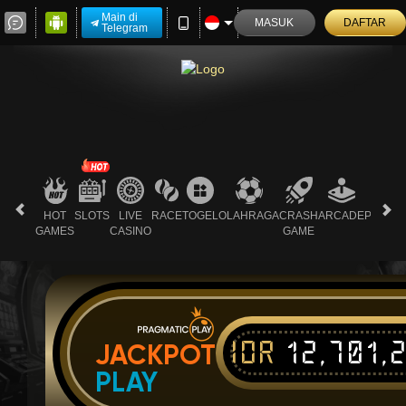
Main di
MASUK
DAFTAR
Telegram
HOT
SLOTS
LIVE
RACE
TOGEL
OLAHRAGA
CRASH
ARCADE
POKER
GAMES
CASINO
GAME
IDR
12,701,
JACKPOT
PLAY