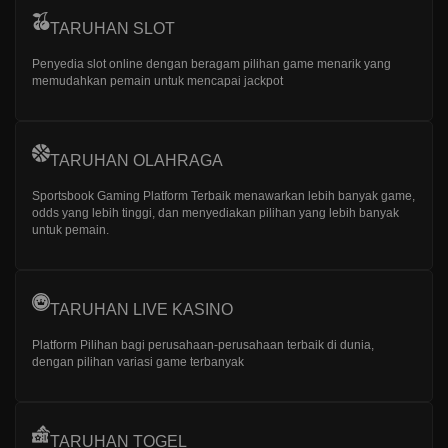
TARUHAN SLOT
Penyedia slot online dengan beragam pilihan game menarik yang
memudahkan pemain untuk mencapai jackpot
TARUHAN OLAHRAGA
Sportsbook Gaming Platform Terbaik menawarkan lebih banyak game,
odds yang lebih tinggi, dan menyediakan pilihan yang lebih banyak
untuk pemain.
TARUHAN LIVE KASINO
Platform Pilihan bagi perusahaan-perusahaan terbaik di dunia,
dengan pilihan variasi game terbanyak
TARUHAN TOGEL