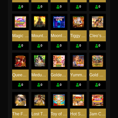
0
0
0
0
0
Magic Candy Factory
Mountain Spirit
Moonlight Cats
Tiggy Luck
Cleo’s Fortune
0
0
0
0
0
Queen's Bow
Medusa’s Blessing
Golden Kitty
Yummy Kitchen
Gold Mine Rush
0
0
0
0
0
The Fates of Sisters
Lost Treasure
Toy of Legend
Hot Safari Run
Jam Crush