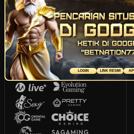
Live Casino
LOGIN
LINK RESMI
AP