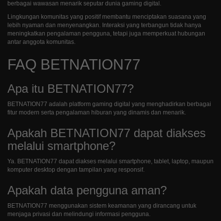
berbagai wawasan menarik seputar dunia gaming digital.
Lingkungan komunitas yang positif membantu menciptakan suasana yang
lebih nyaman dan menyenangkan. Interaksi yang terbangun tidak hanya
meningkatkan pengalaman pengguna, tetapi juga memperkuat hubungan
antar anggota komunitas.
FAQ BETNATION77
Apa itu BETNATION77?
BETNATION77 adalah platform gaming digital yang menghadirkan berbagai
fitur modern serta pengalaman hiburan yang dinamis dan menarik.
Apakah BETNATION77 dapat diakses
melalui smartphone?
Ya. BETNATION77 dapat diakses melalui smartphone, tablet, laptop, maupun
komputer desktop dengan tampilan yang responsif.
Apakah data pengguna aman?
BETNATION77 menggunakan sistem keamanan yang dirancang untuk
menjaga privasi dan melindungi informasi pengguna.