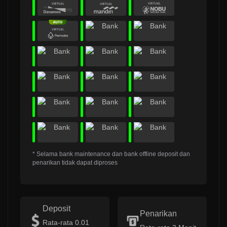
* Selama bank maintenance dan bank offline deposit dan
penarikan tidak dapat diproses
Deposit
Penarikan
Rata-rata 0.01