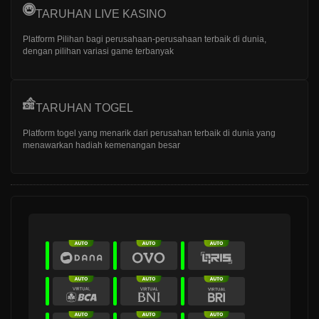
TARUHAN LIVE KASINO
Platform Pilihan bagi perusahaan-perusahaan terbaik di dunia,
dengan pilihan variasi game terbanyak
TARUHAN TOGEL
Platform togel yang menarik dari perusahan terbaik di dunia yang
menawarkan hadiah kemenangan besar