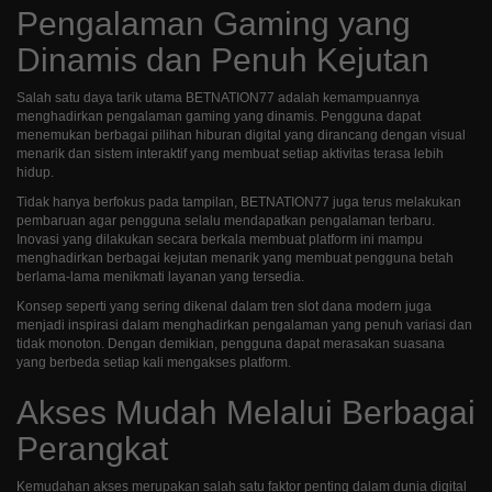
Pengalaman Gaming yang
Dinamis dan Penuh Kejutan
Salah satu daya tarik utama BETNATION77 adalah kemampuannya
menghadirkan pengalaman gaming yang dinamis. Pengguna dapat
menemukan berbagai pilihan hiburan digital yang dirancang dengan visual
menarik dan sistem interaktif yang membuat setiap aktivitas terasa lebih
hidup.
Tidak hanya berfokus pada tampilan, BETNATION77 juga terus melakukan
pembaruan agar pengguna selalu mendapatkan pengalaman terbaru.
Inovasi yang dilakukan secara berkala membuat platform ini mampu
menghadirkan berbagai kejutan menarik yang membuat pengguna betah
berlama-lama menikmati layanan yang tersedia.
Konsep seperti yang sering dikenal dalam tren slot dana modern juga
menjadi inspirasi dalam menghadirkan pengalaman yang penuh variasi dan
tidak monoton. Dengan demikian, pengguna dapat merasakan suasana
yang berbeda setiap kali mengakses platform.
Akses Mudah Melalui Berbagai
Perangkat
Kemudahan akses merupakan salah satu faktor penting dalam dunia digital