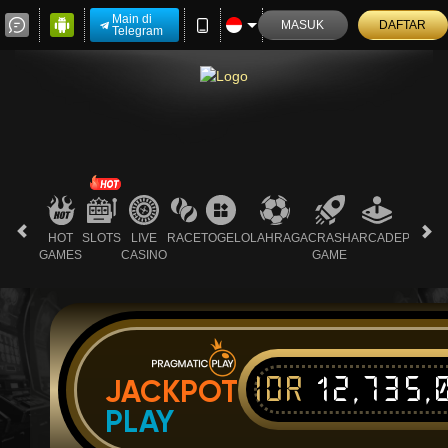
Main di
MASUK
DAFTAR
Telegram
HOT
SLOTS
LIVE
RACE
TOGEL
OLAHRAGA
CRASH
ARCADE
POKER
GAMES
CASINO
GAME
IDR
12,735,
JACKPOT
PLAY