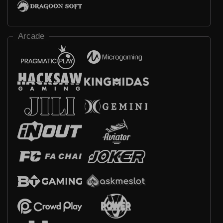
Arcade