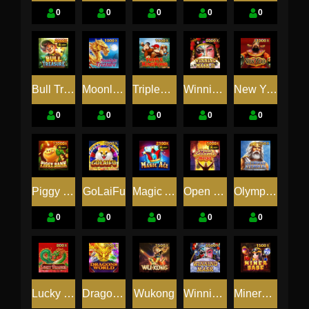
0
0
0
0
0
Bull Treasure
Moonlight Treasure
TripleKingKong
Winning Mask II
New Year
0
0
0
0
0
Piggy Bank
GoLaiFu
Magic Ace
Open Sesame Mega
Olympian Temple
0
0
0
0
0
Lucky Dragons
DragonsWorld
Wukong
Winning Mask
MinerBabe