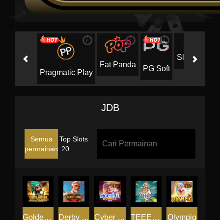
i
i
i
i
Slot88 x PP
Fat Panda
PG Soft
Pragmatic Play
JDB
Semua
Top
Slots
permainan
20
Golden Hoof Quest
Derby King
Cyber Bounty 4096
TEEED UP!
Olympig