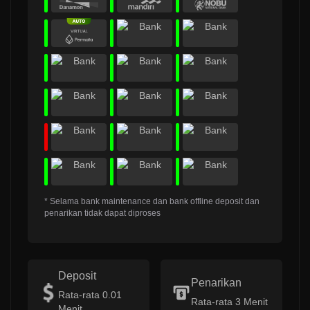
* Selama bank maintenance dan bank offline deposit dan
penarikan tidak dapat diproses
Deposit
Penarikan
Rata-rata 0.01
Rata-rata 3 Menit
Menit