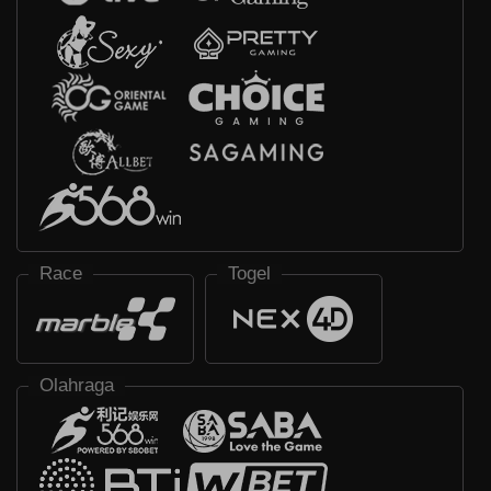
Race
Togel
Olahraga