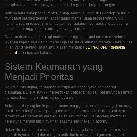
menghadirkan sistem yang kompatibel dengan berbagai perangkat.
Baik melalui smartphone, tablet, laptop, maupun komputer desktop, seluruh
fitur dapat diakses dengan lancar tanpa memerlukan proses yang rumit.
Tampilan yang responsif memastikan pengalaman pengguna tetap optimal
meskipun menggunakan perangkat yang berbeda.
Dengan dukungan teknologi modern, pengguna dapat menikmati seluruh
layanan kapan saja dan di mana saja sesuai kebutuhan mereka. Fleksibilitas
inilah yang menjadi salah satu alasan mengapa
BETNATION77 semakin
diminati
oleh banyak kalangan.
Sistem Keamanan yang
Menjadi Prioritas
Dalam dunia digital, keamanan merupakan aspek yang tidak dapat
diabaikan. BETNATION77 menerapkan berbagai lapisan perlindungan untuk
menjaga keamanan informasi pengguna.
Seluruh data yang tersimpan diproses menggunakan sistem yang dirancang
untuk melindungi privasi pengguna dari akses yang tidak sah. Komitmen
terhadap keamanan ini menjadi salah satu fondasi utama yang membuat
pengguna merasa lebih nyaman saat menggunakan platform.
Selain itu, pemantauan sistem dilakukan secara berkala untuk memastikan
seluruh layanan berjalan dengan baik dan tetap aman digunakan dalam