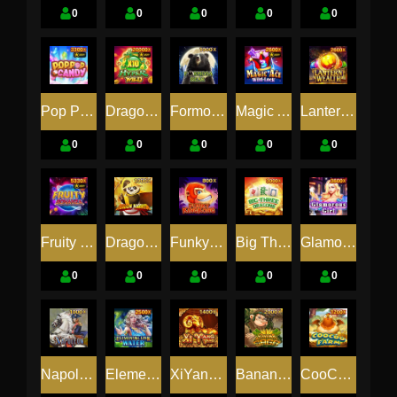
0
0
0
0
0
Pop Pop Candy
Dragon Soar - Hyper Wild
Formosa Bear
Magic Ace WILD LOCK
LanternWealth
0
0
0
0
0
Fruity Bonanza
Dragon Warrior
FunkyKingKong
Big Three Dragons
Glamorous Girl
0
0
0
0
0
Napoleon
Elemental Link Water
XiYangYang
Banana Saga
CooCoo Farm