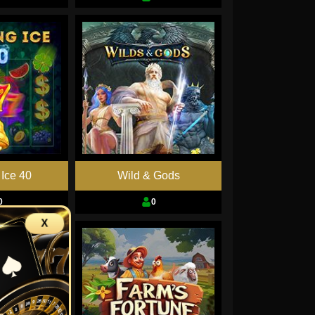
 Ice 40
Wild & Gods
0
0
X