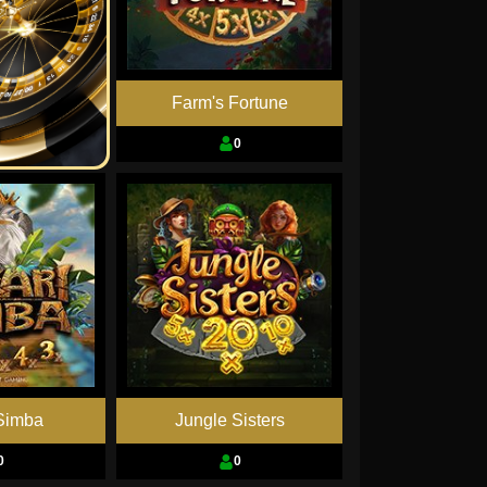
 Fortune
Farm's Fortune
0
0
 Simba
Jungle Sisters
0
0