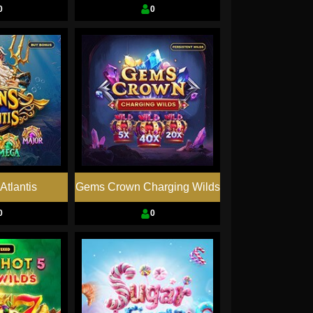
n***2
0
0
IDR
4,609,000.00
Gates of Olympus™
Atlantis
Gems Crown Charging Wilds
0
0