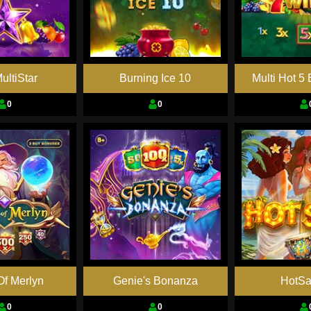
ultiStar
Burning Ice 10
Multi Hot 5
0
0
Of Merlyn
Genie's Bonanza
HotS
0
0