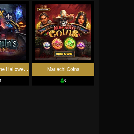
Dracula's Fortune Halloween Edition
Mariachi Coins
0
0