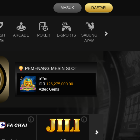
MASUK
DAFTAR
SH
ARCADE
POKER
E-SPORTS
SABUNG
PROMOSI
ME
AYAM
PEMENANG MESIN SLOT
b**m
IDR
126,275,000.00
Aztec Gems
b**m
IDR
35,320,000.00
Aztec Gems
i
i
i
b**m
IDR
27,450,000.00
No Limit City
Aztec Gems