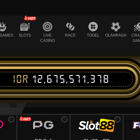
 GAMES
SLOTS
LIVE
RACE
TOGEL
OLAHRAGA
CRA
CASINO
GA
IDR
12,675,571,378
i
i
i