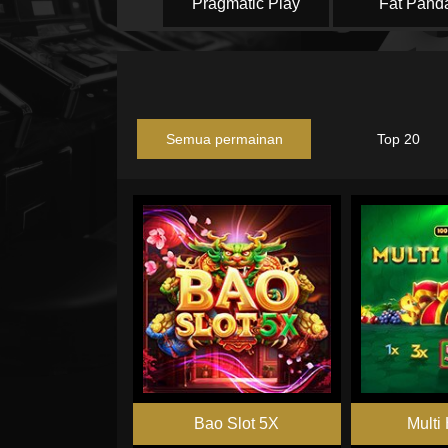
Pragmatic Play
Fat Pand
Semua permainan
Top 20
Bao Slot 5X
Multi