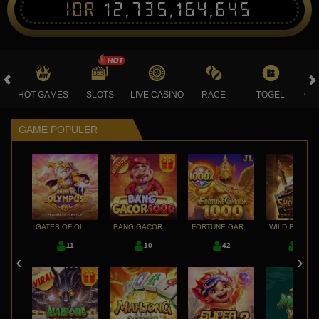
IDR
12,735,164,645
HOT GAMES
SLOTS
LIVE CASINO
RACE
TOGEL
OL
GAME POPULER
GATES OF OLYMPUS POP
BANG GACOR 1000
FORTUNE GARUDA 1000
11
10
42
396