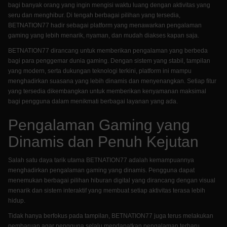
bagi banyak orang yang ingin mengisi waktu luang dengan aktivitas yang
seru dan menghibur. Di tengah berbagai pilihan yang tersedia,
BETNATION77 hadir sebagai platform yang menawarkan pengalaman
gaming yang lebih menarik, nyaman, dan mudah diakses kapan saja.
BETNATION77 dirancang untuk memberikan pengalaman yang berbeda
bagi para penggemar dunia gaming. Dengan sistem yang stabil, tampilan
yang modern, serta dukungan teknologi terkini, platform ini mampu
menghadirkan suasana yang lebih dinamis dan menyenangkan. Setiap fitur
yang tersedia dikembangkan untuk memberikan kenyamanan maksimal
bagi pengguna dalam menikmati berbagai layanan yang ada.
Pengalaman Gaming yang
Dinamis dan Penuh Kejutan
Salah satu daya tarik utama BETNATION77 adalah kemampuannya
menghadirkan pengalaman gaming yang dinamis. Pengguna dapat
menemukan berbagai pilihan hiburan digital yang dirancang dengan visual
menarik dan sistem interaktif yang membuat setiap aktivitas terasa lebih
hidup.
Tidak hanya berfokus pada tampilan, BETNATION77 juga terus melakukan
pembaruan agar pengguna selalu mendapatkan pengalaman terbaru.