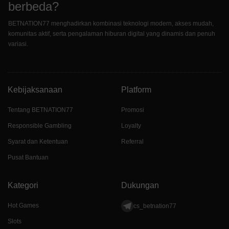
berbeda?
BETNATION77 menghadirkan kombinasi teknologi modern, akses mudah,
komunitas aktif, serta pengalaman hiburan digital yang dinamis dan penuh
variasi.
Kebijaksanaan
Platform
Tentang BETNATION77
Promosi
Responsible Gambling
Loyalty
Syarat dan Ketentuan
Referral
Pusat Bantuan
Kategori
Dukungan
Hot Games
cs_betnation77
Slots