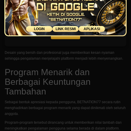
BETNATION77 menghadirkan antarmuka yang dirancang dengan konsep
modern dan mudah digunakan. Navigasi yang sederhana memungkinkan
Silahkan login terlebih dahulu.
pengguna menemukan berbagai fitur tanpa mengalami kesulitan.
Bagi pengguna baru, proses adaptasi dapat dilakukan dengan cepat karena
LOGIN
LINK RESMI
APLIKASI
seluruh menu disusun secara rapi dan intuitif. Sementara itu, pengguna
OK
yang sudah berpengalaman tetap dapat menikmati efisiensi dalam
mengakses berbagai layanan yang tersedia.
Desain yang bersih dan profesional juga memberikan kesan nyaman
sehingga pengalaman menjelajahi platform menjadi lebih menyenangkan.
Program Menarik dan
Berbagai Keuntungan
Tambahan
Sebagai bentuk apresiasi kepada pengguna, BETNATION77 secara rutin
menghadirkan berbagai program menarik yang dapat dinikmati oleh seluruh
anggota.
Program-program tersebut dirancang untuk memberikan nilai tambah dan
meningkatkan pengalaman pengguna selama berada di dalam platform.