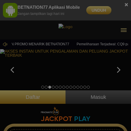
×
BETNATION77 Aplikasi Mobile
UNDUH
Jangan tampilkan lagi hari ini
APATKAN PROMO MENARIK BETNATION77
Pemeliharaan Terjadwal: CQ9 pada 0
Daftar
Masuk
JACKPOT
PLAY