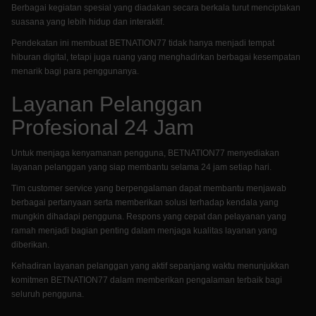
Berbagai kegiatan spesial yang diadakan secara berkala turut menciptakan
suasana yang lebih hidup dan interaktif.
Pendekatan ini membuat BETNATION77 tidak hanya menjadi tempat
hiburan digital, tetapi juga ruang yang menghadirkan berbagai kesempatan
menarik bagi para penggunanya.
Layanan Pelanggan
Profesional 24 Jam
Untuk menjaga kenyamanan pengguna, BETNATION77 menyediakan
layanan pelanggan yang siap membantu selama 24 jam setiap hari.
Tim customer service yang berpengalaman dapat membantu menjawab
berbagai pertanyaan serta memberikan solusi terhadap kendala yang
mungkin dihadapi pengguna. Respons yang cepat dan pelayanan yang
ramah menjadi bagian penting dalam menjaga kualitas layanan yang
diberikan.
Kehadiran layanan pelanggan yang aktif sepanjang waktu menunjukkan
komitmen BETNATION77 dalam memberikan pengalaman terbaik bagi
seluruh pengguna.